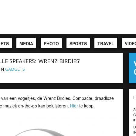
ETS
MEDIA
PHOTO
SPORTS
TRAVEL
VIDE
LLE SPEAKERS: ‘WRENZ BIRDIES’
IN
GADGETS
van een vogeltjes, de Wrenz Birdies. Compacte, draadloze
je muziek on-the-go kan beluisteren.
Hier
te koop.
2
G
#
D
I