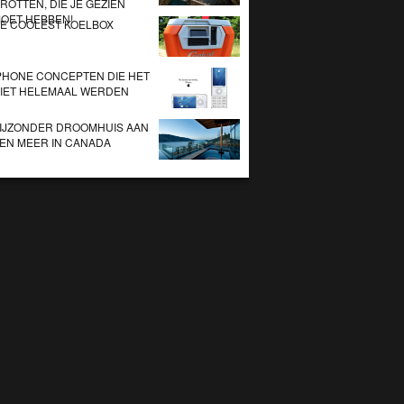
ROTTEN, DIE JE GEZIEN
OET HEBBEN!
E COOLEST KOELBOX
PHONE CONCEPTEN DIE HET
IET HELEMAAL WERDEN
IJZONDER DROOMHUIS AAN
EN MEER IN CANADA