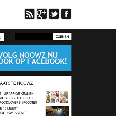
O
LAATSTE NOOWZ
5+ GRAPPIGE KEUKEN
ADGETS VOOR ECHTE
FOODLOVERS #FOODIES
E 15 MEEST
NDRUKWEKKENDE