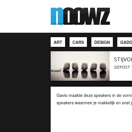
ART
CARS
DESIGN
GADG
STIJVO
GEPOST 
Gavio maakte deze speakers in de vorm 
speakers waarmee je makkelijk en snel 