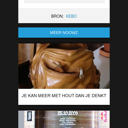
BRON:
KEBO
MEER NOOWZ
JE KAN MEER MET HOUT DAN JE DENKT
Italiaan Livio De Marchi is meer een ‘houtkunstenaar’ dan
een houtsnijder. Zijn kunst met hout is zo goed dat je bijna
gaat twijfelen […]