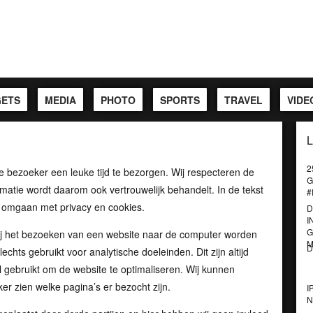
ETS
MEDIA
PHOTO
SPORTS
TRAVEL
VIDE
2
e bezoeker een leuke tijd te bezorgen. Wij respecteren de
G
matie wordt daarom ook vertrouwelijk behandelt. In de tekst
#
j omgaan met privacy en cookies.
D
I
G
 bij het bezoeken van een website naar de computer worden
M
D
chts gebruikt voor analytische doeleinden. Dit zijn altijd
 gebruikt om de website te optimaliseren. Wij kunnen
er zien welke pagina’s er bezocht zijn.
I
N