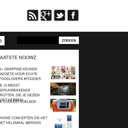
O
LAATSTE NOOWZ
5+ GRAPPIGE KEUKEN
ADGETS VOOR ECHTE
FOODLOVERS #FOODIES
E 15 MEEST
NDRUKWEKKENDE
ROTTEN, DIE JE GEZIEN
OET HEBBEN!
E COOLEST KOELBOX
PHONE CONCEPTEN DIE HET
IET HELEMAAL WERDEN