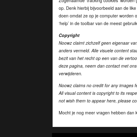
Zogenaamde ‘tracking cookies’ worden ge
op. Denk hierbij bijvoorbeeld aan de lik
doen omdat ze op je computer worden op
‘help’ in de toolbar van de meest gebrui
Copyright
Noowz claimt zichzelf geen eigenaar va
anders vermeld.
Alle visuele content sta
bezit van het recht op een van de verto
deze pagina, neem dan contact met ons 
verwijderen.
Noowz claims no credit for any images fe
All visual content is copyright to its res
not wish them to appear here, please co
Mocht je nog meer vragen hebben dan ku