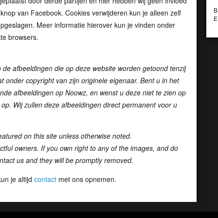
plaatst door derde partijen en hier hebben wij geen invloed
B
e knop van Facebook. Cookies verwijderen kun je alleen zelf
E
geslagen. Meer informatie hierover kun je vinden onder
kte browsers.
n de afbeeldingen die op deze website worden getoond tenzij
at onder copyright van zijn originele eigenaar. Bent u in het
onde afbeeldingen op Noowz, en wenst u deze niet te zien op
op. Wij zullen deze afbeeldingen direct permanent voor u
atured on this site unless otherwise noted.
pectful owners. If you own right to any of the images, and do
ntact us and they will be promptly removed.
n je altijd
contact
met ons opnemen.