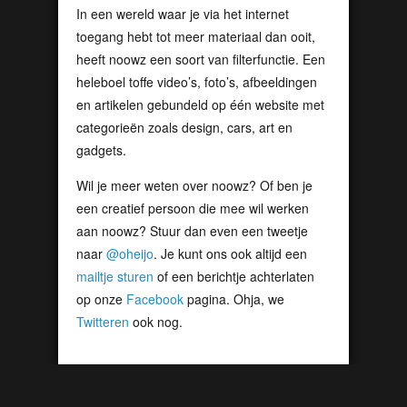
In een wereld waar je via het internet
toegang hebt tot meer materiaal dan ooit,
heeft noowz een soort van filterfunctie. Een
heleboel toffe video’s, foto’s, afbeeldingen
en artikelen gebundeld op één website met
categorieën zoals design, cars, art en
gadgets.
Wil je meer weten over noowz? Of ben je
een creatief persoon die mee wil werken
aan noowz? Stuur dan even een tweetje
naar
@oheijo
. Je kunt ons ook altijd een
mailtje sturen
of een berichtje achterlaten
op onze
Facebook
pagina. Ohja, we
Twitteren
ook nog.