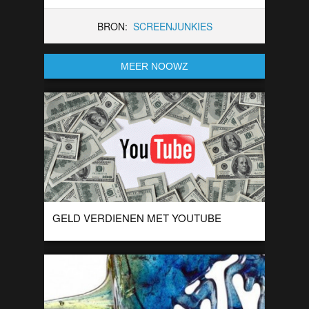
BRON:
SCREENJUNKIES
MEER NOOWZ
GELD VERDIENEN MET YOUTUBE
Door al die uren die wij aan filmpjes kijken op YouTube,
worden er een paar slimmeriken stinkend rijk! Wist je dat Ray
William […]