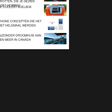
ROTTEN, DIE JE GEZIEN
OET HEBBEN!
E COOLEST KOELBOX
PHONE CONCEPTEN DIE HET
IET HELEMAAL WERDEN
IJZONDER DROOMHUIS AAN
EN MEER IN CANADA