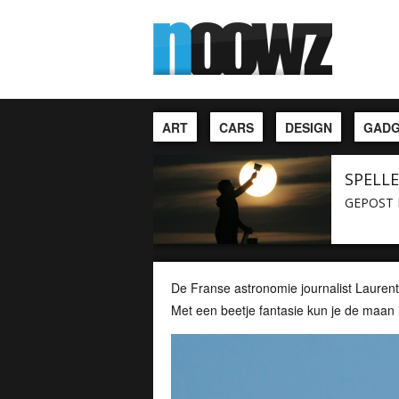
ART
CARS
DESIGN
GADG
SPELL
GEPOST 
De Franse astronomie journalist Lauren
Met een beetje fantasie kun je de maan in 