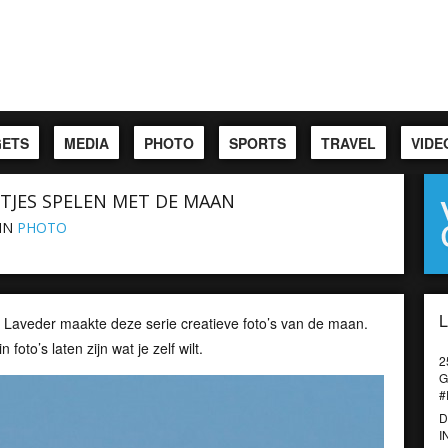
ETS
MEDIA
PHOTO
SPORTS
TRAVEL
VIDE
ETJES SPELEN MET DE MAAN
IN
PHOTO
t Laveder maakte deze serie creatieve foto’s van de maan.
foto’s laten zijn wat je zelf wilt.
2
G
#
D
I