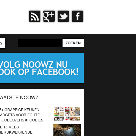
O
LAATSTE NOOWZ
5+ GRAPPIGE KEUKEN
ADGETS VOOR ECHTE
FOODLOVERS #FOODIES
E 15 MEEST
NDRUKWEKKENDE