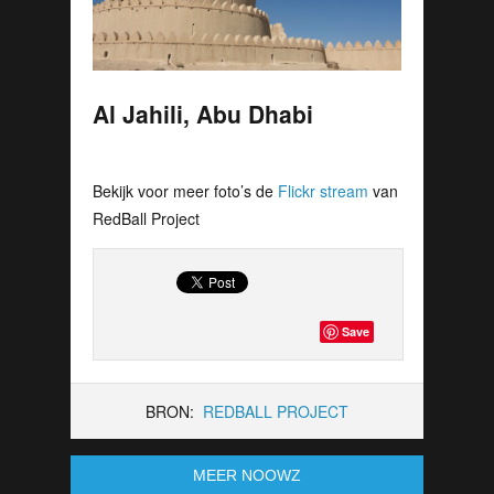
Al Jahili, Abu Dhabi
Bekijk voor meer foto’s de
Flickr stream
van
RedBall Project
Save
BRON:
REDBALL PROJECT
MEER NOOWZ