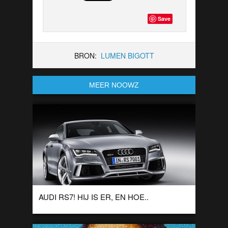
Save
BRON:
LUMEN BIGOTT
MEER NOOWZ
AUDI RS7! HIJ IS ER, EN HOE..
Dit is de Audi RS7! Met maar liefts 560Pk trekt dit monster in
3,9 seconden door naar 100km/h en behaald het makkelijk