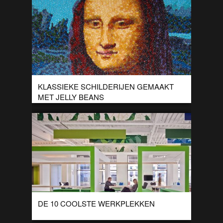
de […]
KLASSIEKE SCHILDERIJEN GEMAAKT
MET JELLY BEANS
Om hun 50 jarige bestaan te vieren huurde Jelly Belly de jelly
bean kunstenares Kristen Cumings in. Zij maakte voor deze
gelegenheid een […]
DE 10 COOLSTE WERKPLEKKEN
Altijd al benieuwd hoe het er van binnen uit ziet bij creatieve