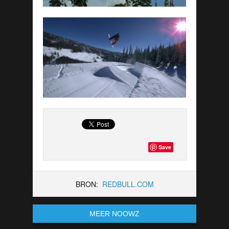
Save
BRON:
REDBULL.COM
MEER NOOWZ