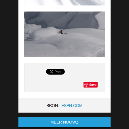
Save
BRON:
ESPN.COM
MEER NOOWZ