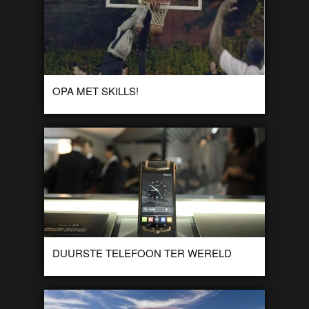
OPA MET SKILLS!
Het is natuurlijk niet een echte senior, het is NBA Allstar Kyrie
Irving na een make-over. Dit filmpje is gemaakt voor een
Pepsi […]
DUURSTE TELEFOON TER WERELD
We hebben het over de Vertu Ti, gemaakt van titanium en
moet haast wel de duurste ter wereld zijn (in vaste
productie). Wat […]