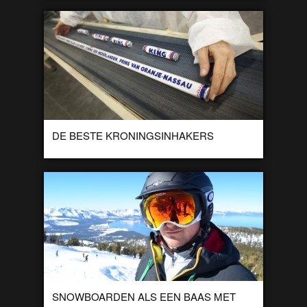
Het is Nathan Kaso weer gelukt om een prachtig filmpje te
monteren in tilt-shift, dit keer van Melbourne. Het tilt-shift
effect blijft leuk […]
DE BESTE KRONINGSINHAKERS
Het onderwerp van gesprek natuurlijk op dit moment, de
troonswisseling. Heel het land is in rep en roer want morgen
is het zo […]
SNOWBOARDEN ALS EEN BAAS MET