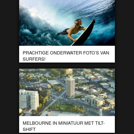
PRACHTIGE ONDERWATER FOTO’S VAN
SURFERS!
Een tijdje geleden lieten we jullie prachtige onderwater foto’s
zien van het zwemmen onder golfen door. Dit keer hebben
we een nieuwe serie […]
MELBOURNE IN MINIATUUR MET TILT-
SHIFT