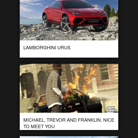
LAMBORGHINI URUS
Het is nog even wachten, maar in 2017 moet de SUV van
Lamborghini op de markt komen. Volgens speculaties moet
deze wagen een […]
MICHAEL, TREVOR AND FRANKLIN. NICE
TO MEET YOU
Nog een paar maandjes en dan is het eindelijk zo ver, GTA 5
komt op de markt! In ongeveer 15 jaar is GTA […]