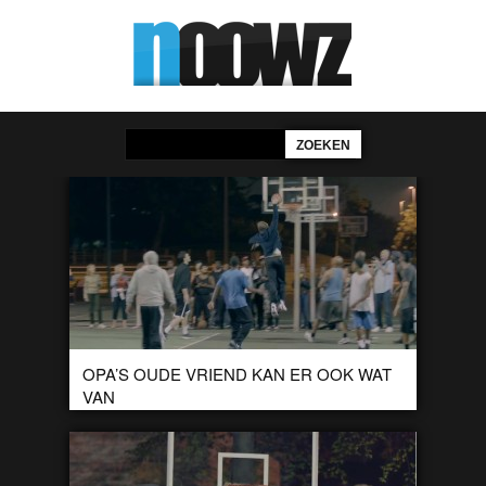
OPA’S OUDE VRIEND KAN ER OOK WAT
VAN
Het vervolg op het filmpje dat we even geleden lieten zien, nu
met je favoriete opa: Kevin Love. Ook hij laat vele
toeschouwers […]