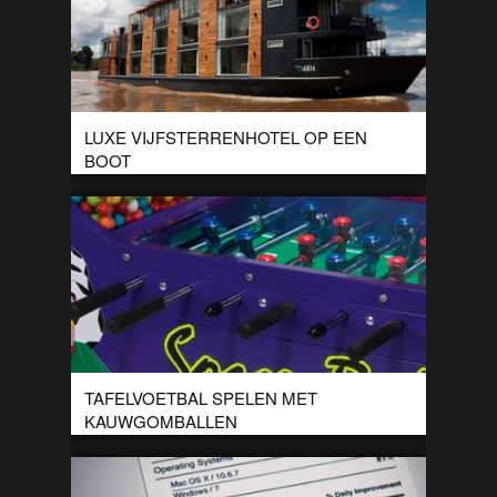
LUXE VIJFSTERRENHOTEL OP EEN
BOOT
Op de Amazon River in Peru kun je verblijven op een
drijvend vijfsterrenhotel genaamd de Aria. Een prachtig schip
met 16 luxe suites […]
TAFELVOETBAL SPELEN MET
KAUWGOMBALLEN
Deze zouden wij ook graag wel in de kamer hebben staan.
Dit tafelvoetbalspel speel je namelijk met kauwgomballen. De
winnaar heeft geluk want […]