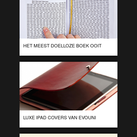
HET MEEST DOELLOZE BOEK OOIT
De designer GogelMogel maakte met zijn laatste project het
Blah Blah Blah boek. Een boek met alleen de woorden Blah
Blah Blah erin. […]
LUXE IPAD COVERS VAN EVOUNI
Een luxe cover voor je iPad gemaakt van Italiaans kalfsleer.
De leren covers zijn gemaakt door Evouni en zijn hier te