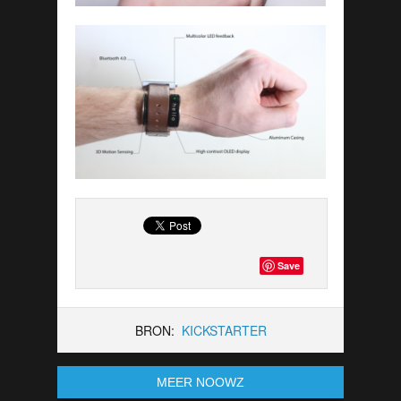
Save
BRON:
KICKSTARTER
MEER NOOWZ