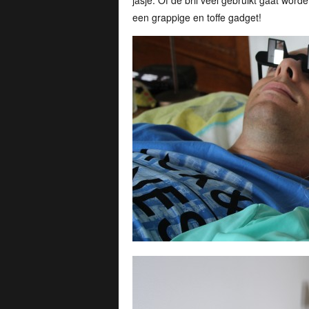
jasje. Of de bril veel gebruikt gaat word
een grappige en toffe gadget!