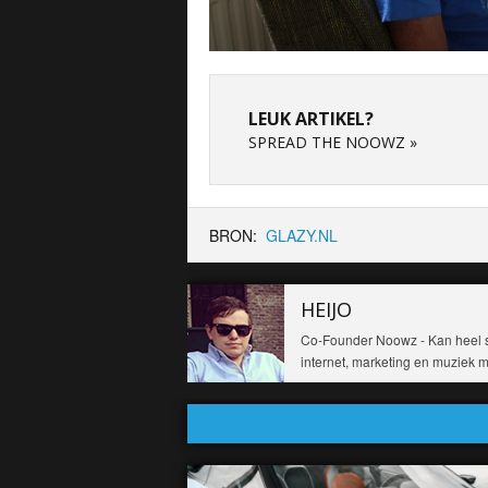
LEUK ARTIKEL?
SPREAD THE NOOWZ »
BRON:
GLAZY.NL
HEIJO
Co-Founder Noowz - Kan heel sn
internet, marketing en muziek