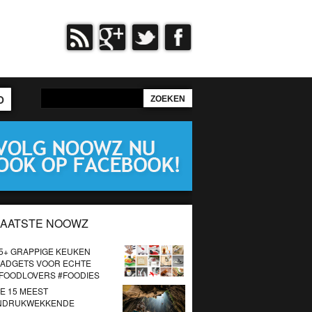
O
LAATSTE NOOWZ
5+ GRAPPIGE KEUKEN
ADGETS VOOR ECHTE
FOODLOVERS #FOODIES
E 15 MEEST
NDRUKWEKKENDE