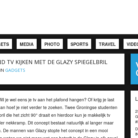
ETS
MEDIA
PHOTO
SPORTS
TRAVEL
VIDE
D TV KIJKEN MET DE GLAZY SPIEGELBRIL
IN
GADGETS
Wil je wel eens je tv aan het plafond hangen? Of krijg je last
Dan hoef je niet verder te zoeken. Twee Groningse studenten
2
 bril die het zicht 90° draait en hierdoor kun je makkelijk tv
G
#
er nekkramp. Dit concept bestaat natuurlijk al langer maar
D
inden. De mannen van Glazy stopte het concept in een mooi
I