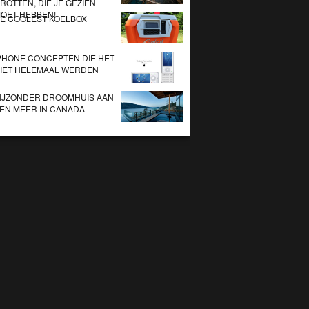
ROTTEN, DIE JE GEZIEN
OET HEBBEN!
E COOLEST KOELBOX
PHONE CONCEPTEN DIE HET
IET HELEMAAL WERDEN
IJZONDER DROOMHUIS AAN
EN MEER IN CANADA