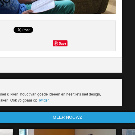
Save
el klikken, houdt van goede ideeën en heeft iets met design,
 maken. Ook volgbaar op
Twitter
.
MEER NOOWZ