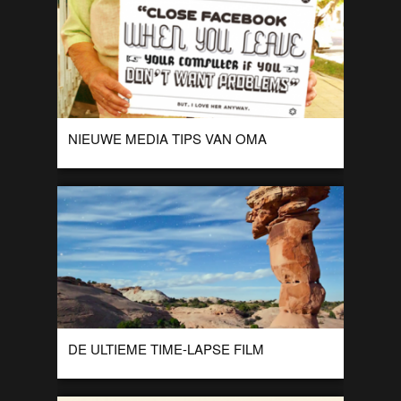
NIEUWE MEDIA TIPS VAN OMA
Leuke serie van Chacho Puebla met tips van oma over het
gebruik van nieuwe media. Na de eerste serie is deze hippe
oma […]
DE ULTIEME TIME-LAPSE FILM
Tom Lowe maakte deze gave time-lapse film ‘Timescapes’ in
4K kwaliteit. Dit leverde in elk geval erg mooie beelden op!