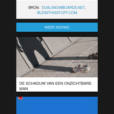
BRON:
DUALSNOWBOARDS.NET
,
BLESSTHISSTUFF.COM
MEER NOOWZ
DE SCHADUW VAN EEN ONZICHTBARE
MAN
De serie ‘I’m not here’ is het werk van de fotograaf Pol Úbeda
Hervàs. In de foto’s zijn nog wel de schaduwen van […]