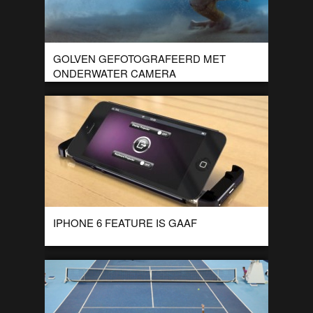
GOLVEN GEFOTOGRAFEERD MET
ONDERWATER CAMERA
Fotograaf Mark Tipple heeft deze prachtige foto’s geschoten
voor zijn award winnende project “The underwater project”.
Dit zijn een paar foto’s van het […]
IPHONE 6 FEATURE IS GAAF
Er is weer eens een filmpje ‘gelekt’ met wat volgens
verschillende sites de nieuwe iPhone gaat worden. Met deze
optie is het net […]