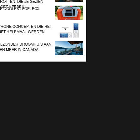
ROTTEN, DIE JE GEZIEN
OET HEBBEN!
E COOLEST KOELBOX
PHONE CONCEPTEN DIE HET
IET HELEMAAL WERDEN
IJZONDER DROOMHUIS AAN
EN MEER IN CANADA