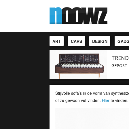
ART
CARS
DESIGN
GADG
TRENDY
GEPOST 
Stijlvolle sofa’s in de vorm van synthe
of ze gewoon vet vinden.
Hier
te vinden.