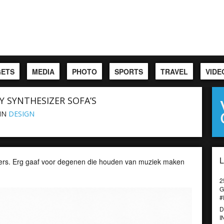
ETS
MEDIA
PHOTO
SPORTS
TRAVEL
VIDE
 SYNTHESIZER SOFA’S
IN
DESIGN
sizers. Erg gaaf voor degenen die houden van muziek maken
2
G
#
D
I