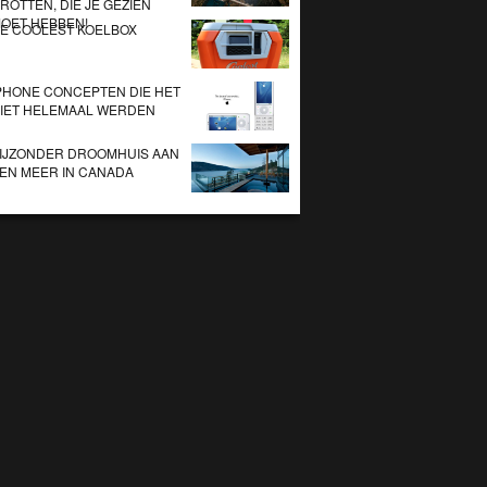
ROTTEN, DIE JE GEZIEN
OET HEBBEN!
E COOLEST KOELBOX
PHONE CONCEPTEN DIE HET
IET HELEMAAL WERDEN
IJZONDER DROOMHUIS AAN
EN MEER IN CANADA