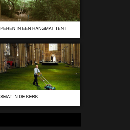
PEREN IN EEN HANGMAT TENT
tsile is een tent in de stijl van een hangmat. Hang de
p tussen de bomen en je zit mooi boven […]
SMAT IN DE KERK
rbereiding op het York Minster Rose Dinner werd deze
uwse kathedraal voorzien van een echte grasmat!