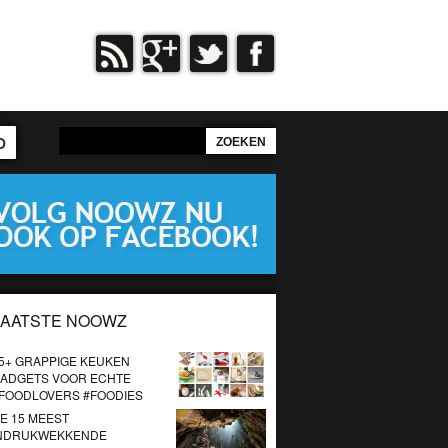
O
LAATSTE NOOWZ
5+ GRAPPIGE KEUKEN
ADGETS VOOR ECHTE
FOODLOVERS #FOODIES
E 15 MEEST
NDRUKWEKKENDE