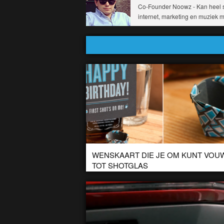
Co-Founder Noowz - Kan heel sn
internet, marketing en muziek
WENSKAART DIE JE OM KUNT VOU
TOT SHOTGLAS
55 Hi’s ontwierp deze wenskaart die om te vouwen is t
shotglas. Leuk idee om bij een een fles drank op een
verjaardag […]