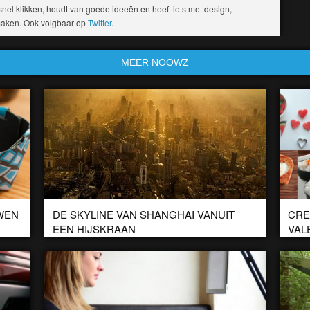
el klikken, houdt van goede ideeën en heeft iets met design,
 maken. Ook volgbaar op
Twitter
.
MEER NOOWZ
WEN
DE SKYLINE VAN SHANGHAI VANUIT
CRE
EEN HIJSKRAAN
VAL
ot
De meeste mensen gaan liever niet op een hoogte van 632
In het
meter in een hijskraan zitten werken. Hijskraanmachinist Wei
hapjes
Gensheng werkt aan de […]
dag ne