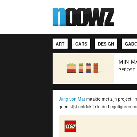
ART
CARS
DESIGN
GADG
MINIM
GEPOST 
Jung von Mat
maakte met zijn project ‘I
goed kijkt ontdek je in de Legofiguren e