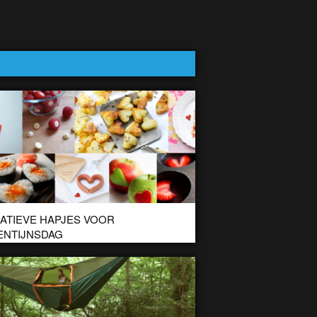
ATIEVE HAPJES VOOR
ENTIJNSDAG
 kader van Valentijnsdag een aantal ideeën voor leuke
. Creatieve kunstwerkjes met eten waarmee je deze
t even wat bijzonderder […]