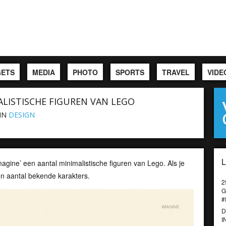
ETS
MEDIA
PHOTO
SPORTS
TRAVEL
VIDE
ALISTISCHE FIGUREN VAN LEGO
IN
DESIGN
magine’ een aantal minimalistische figuren van Lego. Als je
en aantal bekende karakters.
2
G
#
D
I