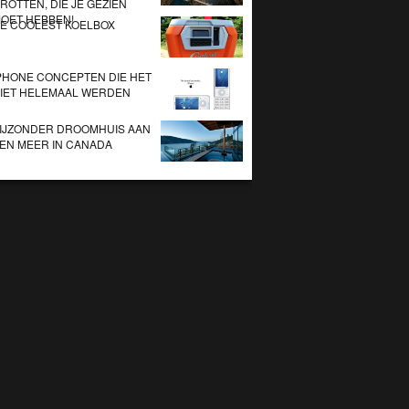
ROTTEN, DIE JE GEZIEN
OET HEBBEN!
E COOLEST KOELBOX
PHONE CONCEPTEN DIE HET
IET HELEMAAL WERDEN
IJZONDER DROOMHUIS AAN
EN MEER IN CANADA