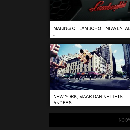
MAKING OF LAMBORGHINI AVENTA
J
Eerder al lieten we de nieuwe Lamborghini Aventador z
Hier maakte Lamborghini dit flitsende filmpje bij. ‘Aven
– The making of’
NEW YORK, MAAR DAN NET IETS
ANDERS
De Duitse Lena Steinkühler heeft een korte animatie fi
gemaakt in New York. Alles in New York komt tot leven
deze gave […]
NOOW