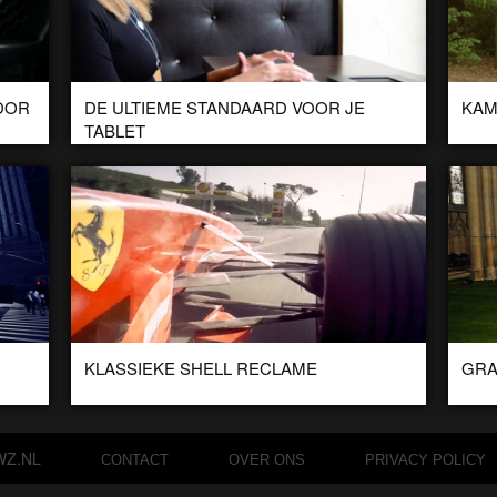
DOR
DE ULTIEME STANDAARD VOOR JE
KAM
TABLET
ien.
Deze standaard is een Kickstarter project door de Italiaanse
De Ten
tador J
designers van Dev Design. ‘The arm’ is een ideale standaard
tent o
voor je iPad of […]
KLASSIEKE SHELL RECLAME
GRA
lm
Het is misschien al een klassieker, maar daarom niet minder
In voo
 in
mooi. We hebben het over de reclame van Shell in
14e ee
samenwerking met Ferrari. […]
Z.NL
CONTACT
OVER ONS
PRIVACY POLICY