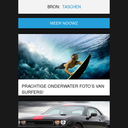
BRON:
TASCHEN
MEER NOOWZ
PRACHTIGE ONDERWATER FOTO’S VAN
SURFERS!
Een tijdje geleden lieten we jullie prachtige onderwater foto’s
zien van het zwemmen onder golfen door. Dit keer hebben
we een nieuwe serie […]