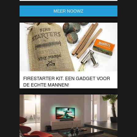
MEER NOOWZ
FIRESTARTER KIT. EEN GADGET VOOR
DE ECHTE MANNEN!
Ben jij altijd al een beetje oerman geweest? Of ben je gewoon
een stoere vrouw? Dan is deze gadget misschien wel wat
voor […]