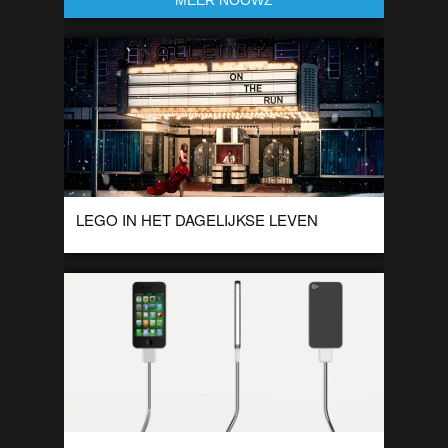
MEER NOOWZ
LEGO IN HET DAGELIJKSE LEVEN
In deze collectie “in pieces” LEGO kunst, zijn objecten uit het
dagelijkse leven van LEGO gemaakt. Deze collectie is
gemaakt door Nathan Sawaya […]