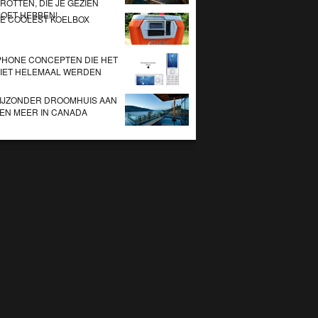
ROTTEN, DIE JE GEZIEN
OET HEBBEN!
E COOLEST KOELBOX
PHONE CONCEPTEN DIE HET
IET HELEMAAL WERDEN
IJZONDER DROOMHUIS AAN
EN MEER IN CANADA