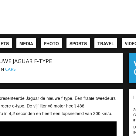
ETS
MEDIA
PHOTO
SPORTS
TRAVEL
VIDE
UWE JAGUAR F-TYPE
IN
CARS
 presenteerde Jaguar de nieuwe f-type. Een fraaie tweedeurs
dere e-type. De vijf liter v8 motor heeft 488
2
/u in 4,2 seconden en heeft een topsnelheid van 300 km/u.
G
#
D
I