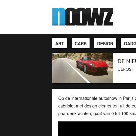
ART
CARS
DESIGN
GADG
DE NIE
GEPOST 
Op de internationale autoshow in Parijs
cabriolet met design elementen uit de eer
paardenkrachten, gaat van 0 tot 100 km