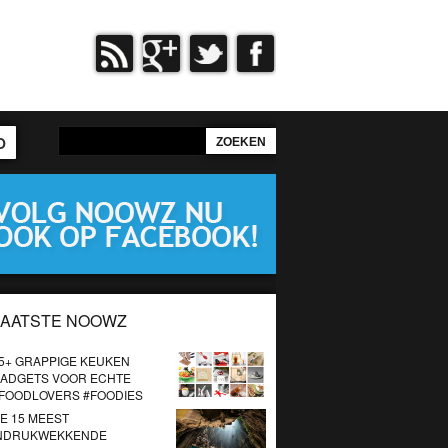
O
LAATSTE NOOWZ
5+ GRAPPIGE KEUKEN
ADGETS VOOR ECHTE
FOODLOVERS #FOODIES
E 15 MEEST
NDRUKWEKKENDE