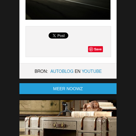
Save
BRON:
AUTOBLOG
EN
YOUTUBE
MEER NOOWZ