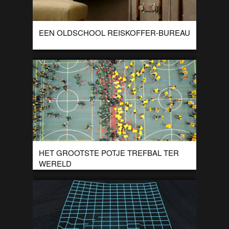
EEN OLDSCHOOL REISKOFFER-BUREAU
Deze bureau’s zijn gemaakt van oude koffers. Het design is
roept een avontuurlijke sfeer op. De bureau’s zijn hier te
koop. Richards’ Trunk […]
HET GROOTSTE POTJE TREFBAL TER
WERELD
De universiteit van Alberta zette een wereldrecord neer door
met 4.979 mensen tegelijk een potje trefbal te spelen. Dit
resulteerde in een groot, […]